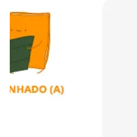
Podcast
Assine
Taba na Escola