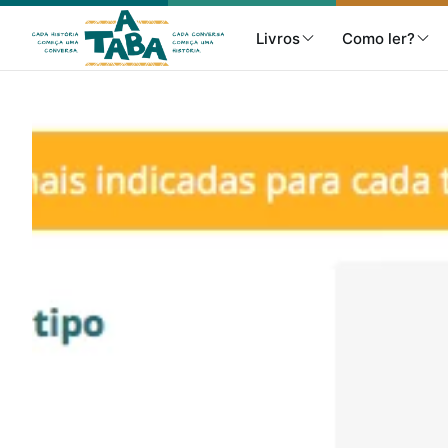
Livros
Como ler?
Livros
Resenhas
Clube de Leitores
Listas
Como ler?