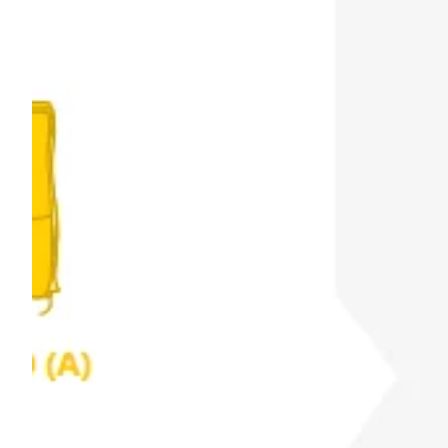
Na escola
Na família
Colunas
Conteúdos
Colecionáveis
Cursos On line
E-Books
Eventos