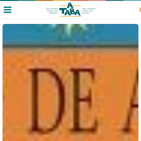
Livros
Resenhas
Clube de Leitores
Listas
Como ler?