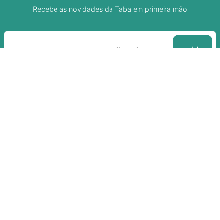
Recebe as novidades da Taba em primeira mão
Sobre A Taba
Junte-se a nossa aldeia
Termos de uso
Política de Privacidade