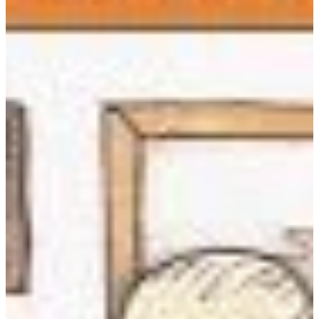
Na escola
Na família
Colunas
Conteúdos
Colecionáveis
Cursos On line
E-Books
Eventos