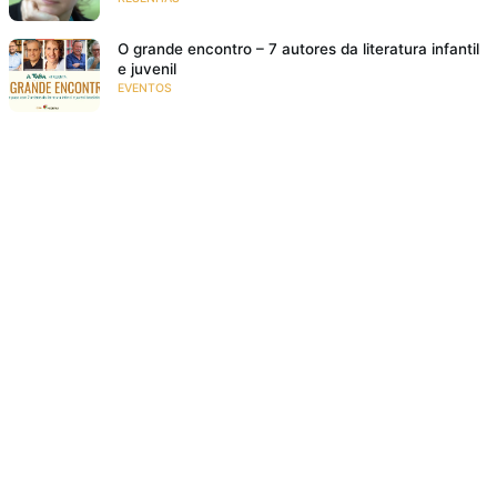
O grande encontro – 7 autores da literatura infantil
e juvenil
EVENTOS
Bem lá no alto
RESENHAS
Poesia para crianças: 10 motivos para ler poemas
para crianças
NA FAMÍLIA
18 livros de história infantil para rir e se divertir
RESENHAS
O meu pé de laranja lima
SE EMOCIONAR