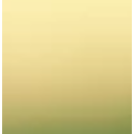
Na escola
Na família
Colunas
Conteúdos
Colecionáveis
Cursos On line
E-Books
Eventos