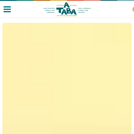
Livros
Resenhas
Clube de Leitores
Listas
Como ler?