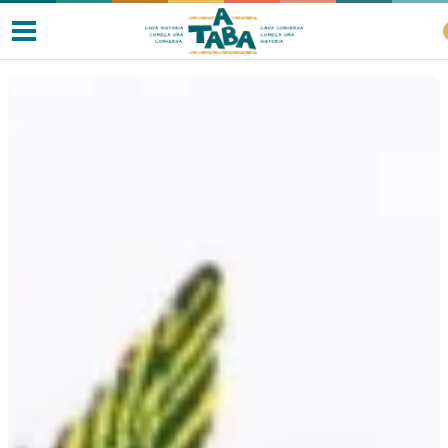
Livros
Resenhas
Clube de Leitores
Listas
Como ler?