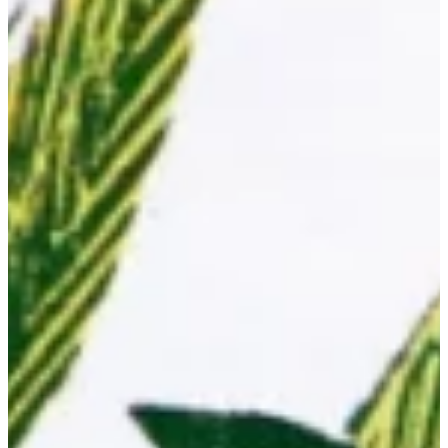
Na escola
Na família
Colunas
Conteúdos
Colecionáveis
Cursos On line
E-Books
Eventos