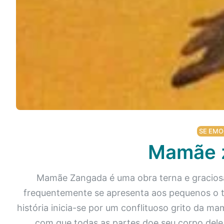
Podcast
Assine
Taba na Escola
SE EMO
Mamãe 
Mamãe Zangada é uma obra terna e gracios
frequentemente se apresenta aos pequenos o tem
história inicia-se por um conflituoso grito da
com que todas as partes doe seu corpo dele