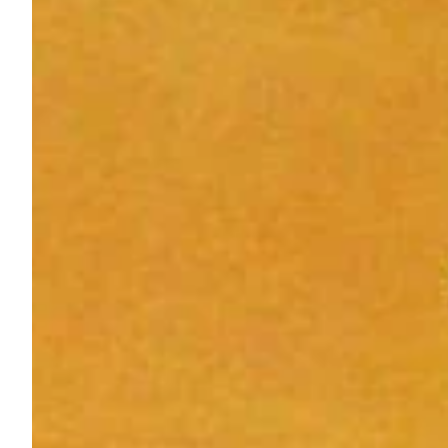
Na escola
Na família
Colunas
Conteúdos
Colecionáveis
Cursos On line
E-Books
Eventos