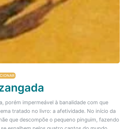
CIONAR
zangada
a, porém impermeável à banalidade com que
a tratado no livro: a afetividade. No início da
 mamãe que descompõe o pequeno pinguim, fazendo
 se espalhem pelos quatro cantos do mundo.