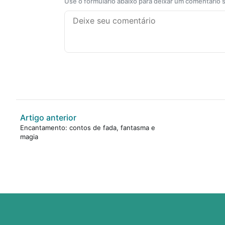
Use o formulário abaixo para deixar um comentário
Artigo anterior
Encantamento: contos de fada, fantasma e
magia