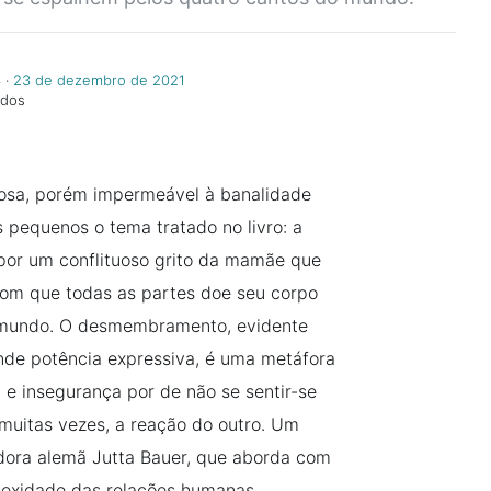
4
‧
23 de dezembro de 2021
ndos
osa, porém impermeável à banalidade
pequenos o tema tratado no livro: a
se por um conflituoso grito da mamãe que
om que todas as partes doe seu corpo
o mundo. O desmembramento, evidente
nde potência expressiva, é uma metáfora
 e insegurança por de não se sentir-se
muitas vezes, a reação do outro. Um
radora alemã Jutta Bauer, que aborda com
plexidade das relações humanas.