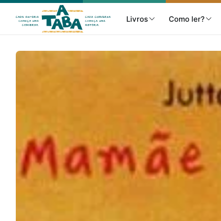
Livros
Como ler?
Livros
Resenhas
Clube de Leitores
Listas
Como ler?