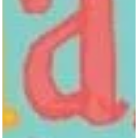
Na escola
Na família
Colunas
Conteúdos
Colecionáveis
Cursos On line
E-Books
Eventos