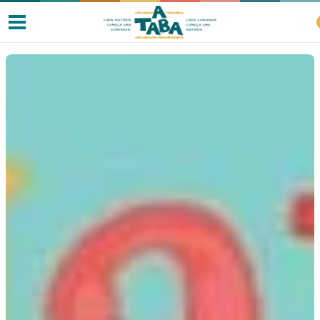
Livros
Resenhas
Clube de Leitores
Listas
Como ler?