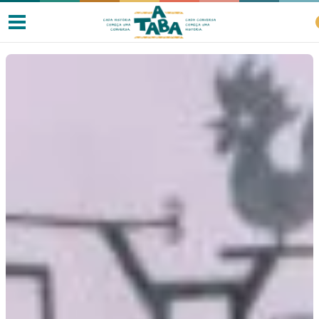
Livros
Resenhas
Clube de Leitores
Listas
Como ler?