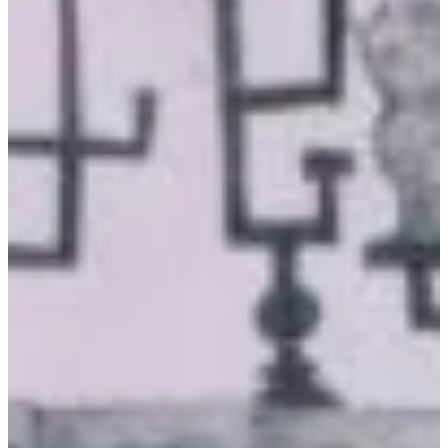
Na escola
Na família
Colunas
Conteúdos
Colecionáveis
Cursos On line
E-Books
Eventos