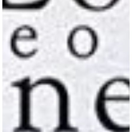
Na escola
Na família
Colunas
Conteúdos
Colecionáveis
Cursos On line
E-Books
Eventos