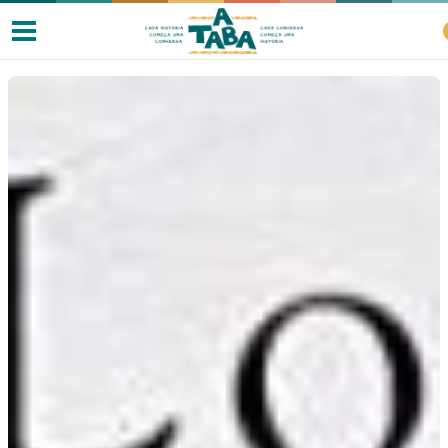
Livros
Resenhas
Clube de Leitores
Listas
Como ler?