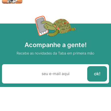
Acompanhe a gente!
Recebe as novidades da Taba em primeira mão
Sobre A Taba