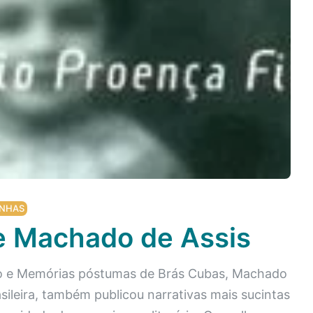
NHAS
e Machado de Assis
 e Memórias póstumas de Brás Cubas, Machado
sileira, também publicou narrativas mais sucintas