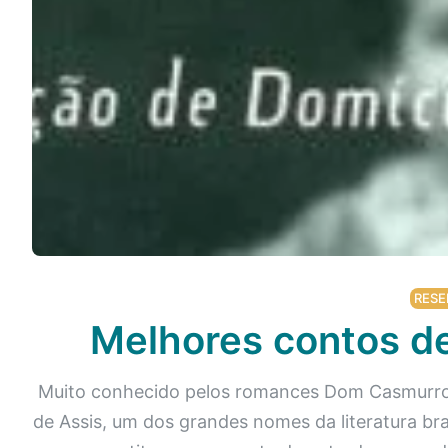
Podcast
Assine
Taba na Escola
RESE
Melhores contos d
Muito conhecido pelos romances Dom Casmurro
de Assis, um dos grandes nomes da literatura bra