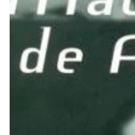
Na escola
Na família
Colunas
Conteúdos
Colecionáveis
Cursos On line
E-Books
Eventos