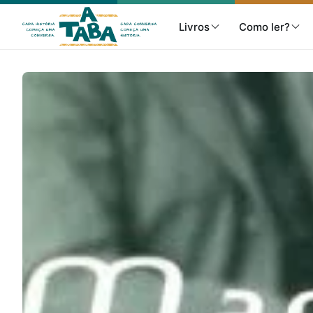
Livros
Como ler?
Livros
Resenhas
Clube de Leitores
Listas
Como ler?