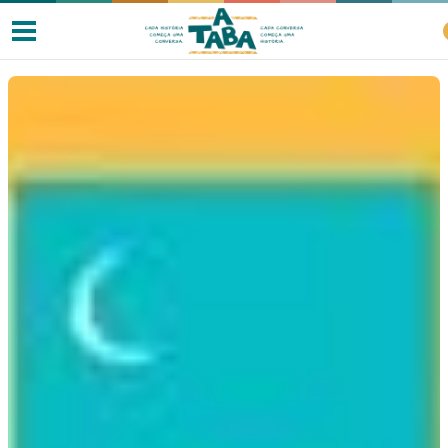
Livros
Resenhas
Clube de Leitores
Listas
Como ler?