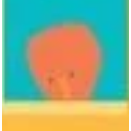
Na escola
Na família
Colunas
Conteúdos
Colecionáveis
Cursos On line
E-Books
Eventos