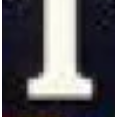
Na escola
Na família
Colunas
Conteúdos
Colecionáveis
Cursos On line
E-Books
Eventos