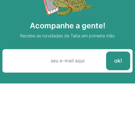
Acompanhe a gente!
Recebe as novidades da Taba em primeira mão
Sobre A Taba
Junte-se a nossa aldeia