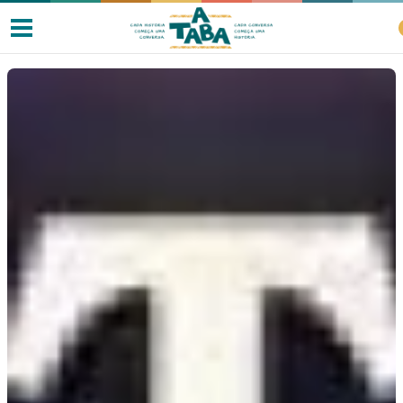
Livros
Resenhas
Clube de Leitores
Listas
Como ler?