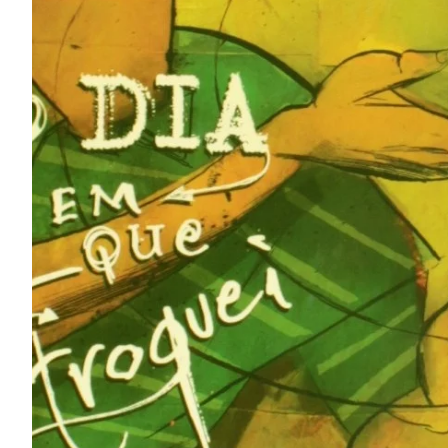
Na escola
Na família
Colunas
Conteúdos
Colecionáveis
Cursos On line
E-Books
Eventos