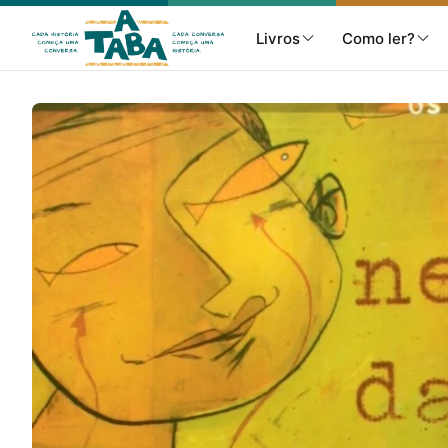
Livros
Como ler?
Livros
Resenhas
Clube de Leitores
Listas
Como ler?