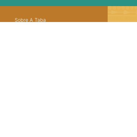
Sobre A Taba
Junte-se a nossa aldeia
F
Termos de uso
21 
s
Política de Privacidade
ate
atendimento@arvore.com.br
©2026 A Taba. O plano de assinaturas consiste na contrataç
rede livros - Ltda ME CNPJ 08.705.395.0001/30 | Inscrição Mu