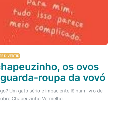
SE DIVERTIR
chapeuzinho, os ovos
o guarda-roupa da vovó
o? Um gato sério e impaciente lê num livro de
sobre Chapeuzinho Vermelho.