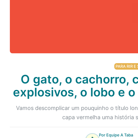
Podcast
Assine
Taba na Escola
PARA RIR E 
O gato, o cachorro, 
explosivos, o lobo e 
Vamos descomplicar um pouquinho o título long
capa vermelha uma história 
Por Equipe A Taba