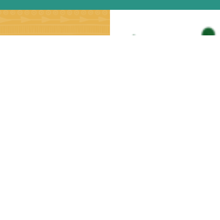
ale com A Taba
98166-1218 (WhatsApp)
eg a sex, das 9h à 18h
ndimento@arvore.com.br
ão pelo CLIENTE, por tempo determinado ao plano de fornecimento mens
nicipal/Estadual 142.169.626.116 |
atendimento@arvore.com.br