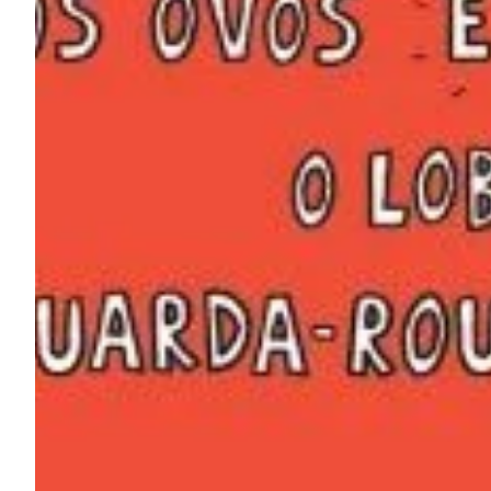
Na escola
Na família
Colunas
Conteúdos
Colecionáveis
Cursos On line
E-Books
Eventos