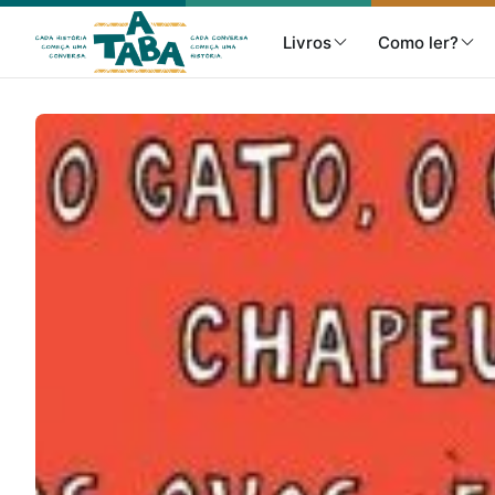
Livros
Como ler?
Livros
Resenhas
Clube de Leitores
Listas
Como ler?