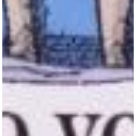
Na escola
Na família
Colunas
Conteúdos
Colecionáveis
Cursos On line
E-Books
Eventos