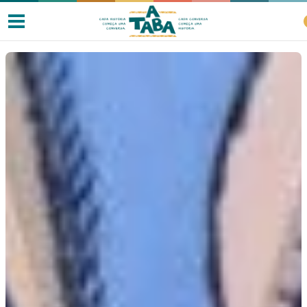
Livros
Resenhas
Clube de Leitores
Listas
Como ler?