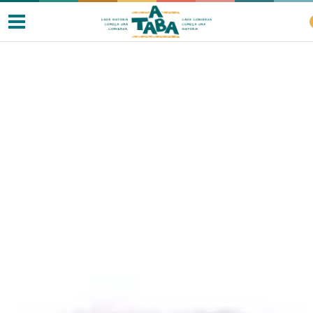
Livros
Resenhas
Clube de Leitores
Listas
Como ler?