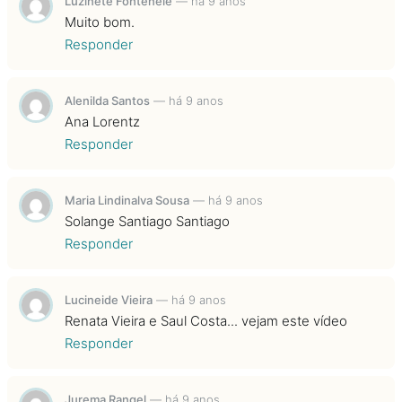
Luzinete Fontenele
—
há 9 anos
Muito bom.
Responder
Alenilda Santos
—
há 9 anos
Ana Lorentz
Responder
Maria Lindinalva Sousa
—
há 9 anos
Solange Santiago Santiago
Responder
Lucineide Vieira
—
há 9 anos
Renata Vieira e Saul Costa... vejam este vídeo
Responder
Jurema Rangel
—
há 9 anos