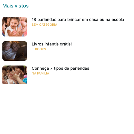
Mais vistos
18 parlendas para brincar em casa ou na escola
SEM CATEGORIA
Livros infantis grátis!
E-BOOKS
Conheça 7 tipos de parlendas
NA FAMÍLIA
Resumo: O Diário de Zlata: a Vida de Uma Menina
na Guerra
RESENHAS
O grande encontro – 7 autores da literatura infantil
e juvenil
EVENTOS