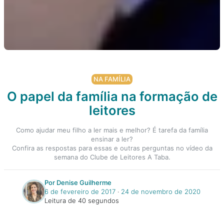
NA FAMÍLIA
O papel da família na formação de
leitores
Como ajudar meu filho a ler mais e melhor? É tarefa da família
ensinar a ler?
Confira as respostas para essas e outras perguntas no vídeo da
semana do Clube de Leitores A Taba.
Por Denise Guilherme
6 de fevereiro de 2017
‧
24 de novembro de 2020
Leitura de 40 segundos