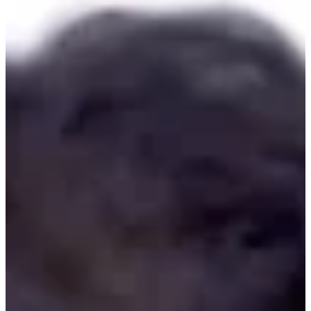
Na escola
Na família
Colunas
Conteúdos
Colecionáveis
Cursos On line
E-Books
Eventos