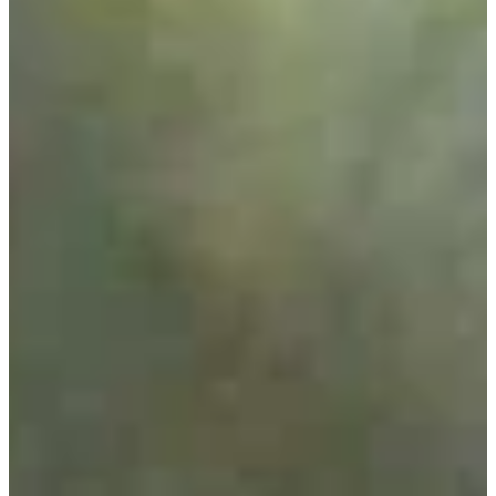
Na escola
Na família
Colunas
Conteúdos
Colecionáveis
Cursos On line
E-Books
Eventos