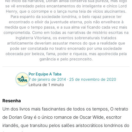
No início da narrativa, Dorian ainda conserva sua pureza, mas logo
se vê enredado pelos encantamentos do inteligente e cínico Lord
Henry, que o corrompe e o lança numa teia de vícios alucinantes.
Para espanto da sociedade londrina, o belo rapaz parece ter
encontrado o elixir da juventude eterna, pois não envelhece à
medida que o tempo passa, e a sua alma vai ficando cada vez mais
comprometida. Como em todas as narrativas de mistério escritas na
Inglaterra Vitoriana, os eventos sobrenaturais tratados
artisticamente deveriam assustar menos do que a realidade que
pode ser constatada no teatro encenado por uma sociedade
obcecada por beleza, fama, poder e riqueza, mas apodrecida pela
ganância e pelo preconceito.
Por Equipe A Taba
7 de janeiro de 2014
‧
25 de novembro de 2020
Leitura de 1 minuto
Resenha
Um dos livros mais fascinantes de todos os tempos, O retrato
de Dorian Gray é o único romance de Oscar Wilde, escritor
irlandês, que transitou pelos salões aristocráticos londrinos do