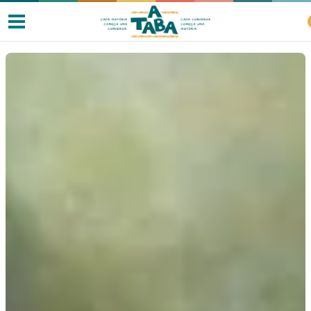
Livros
Resenhas
Clube de Leitores
Listas
Como ler?