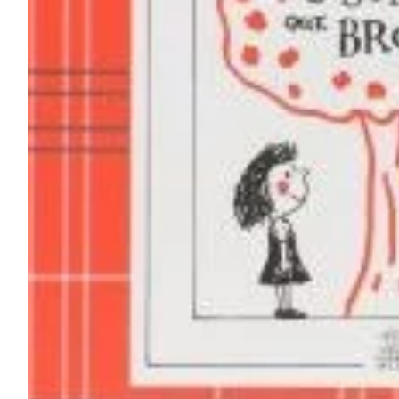
Na escola
Na família
Colunas
Conteúdos
Colecionáveis
Cursos On line
E-Books
Eventos