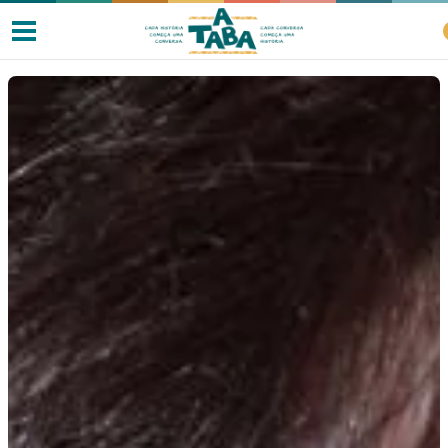
Livros
Resenhas
Clube de Leitores
Listas
Como ler?