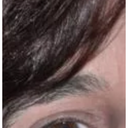
Na escola
Na família
Colunas
Conteúdos
Colecionáveis
Cursos On line
E-Books
Eventos