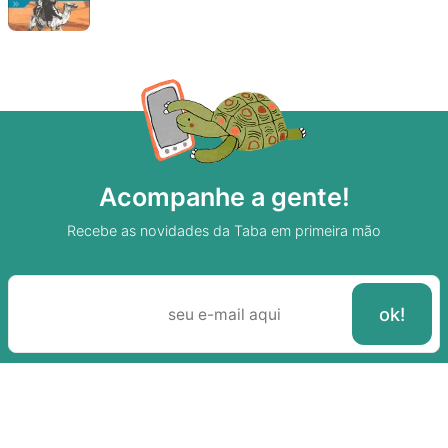
Acompanhe a gente!
Recebe as novidades da Taba em primeira mão
Sobre A Taba