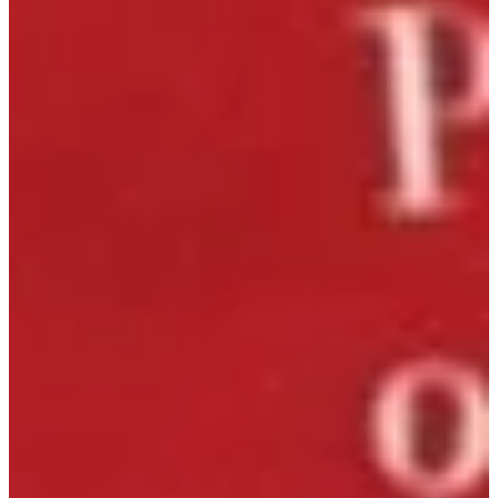
Na escola
Na família
Colunas
Conteúdos
Colecionáveis
Cursos On line
E-Books
Eventos