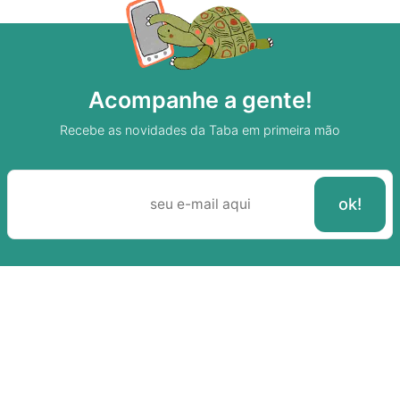
Acompanhe a gente!
Recebe as novidades da Taba em primeira mão
Sobre A Taba
Junte-se a nossa aldeia