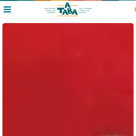
Livros
Resenhas
Clube de Leitores
Listas
Como ler?