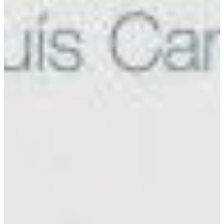
Na escola
Na família
Colunas
Conteúdos
Colecionáveis
Cursos On line
E-Books
Eventos