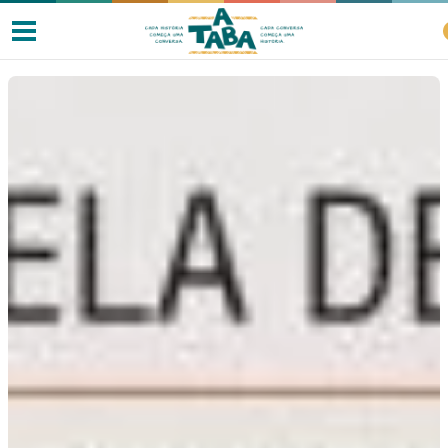
Livros
Resenhas
Clube de Leitores
Listas
Como ler?