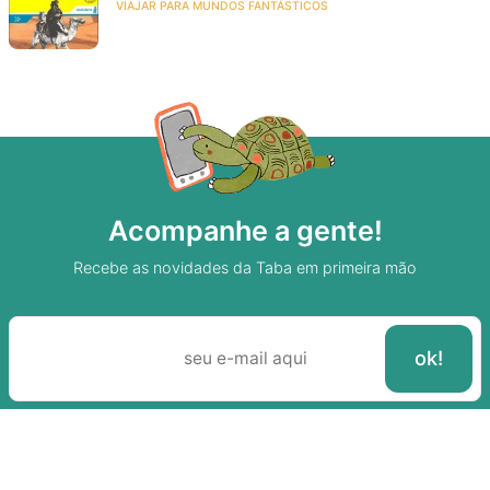
VIAJAR PARA MUNDOS FANTÁSTICOS
Acompanhe a gente!
Recebe as novidades da Taba em primeira mão