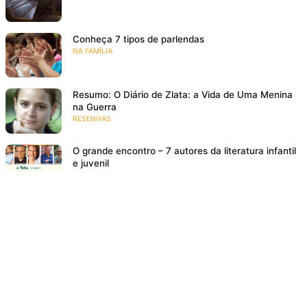
Conheça 7 tipos de parlendas
NA FAMÍLIA
Resumo: O Diário de Zlata: a Vida de Uma Menina
na Guerra
RESENHAS
O grande encontro – 7 autores da literatura infantil
e juvenil
EVENTOS
Bem lá no alto
RESENHAS
Poesia para crianças: 10 motivos para ler poemas
para crianças
NA FAMÍLIA