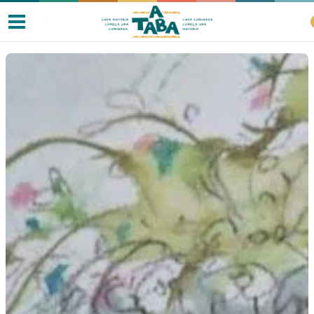
Livros
Resenhas
Clube de Leitores
Listas
Como ler?