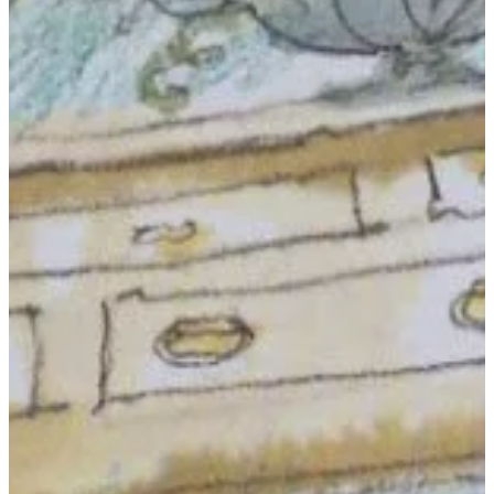
Na escola
Na família
Colunas
Conteúdos
Colecionáveis
Cursos On line
E-Books
Eventos