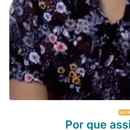
Podcast
Assine
Taba na Escola
NA FA
Por que ass