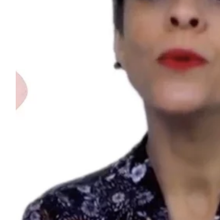
Na escola
Na família
Colunas
Conteúdos
Colecionáveis
Cursos On line
E-Books
Eventos