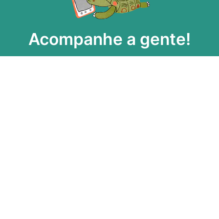
Acompanhe a gente!
ecebe as novidades da Taba em primeira m