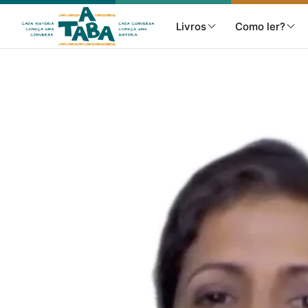
Livros
Como ler?
Livros
Resenhas
Clube de Leitores
Listas
Como ler?