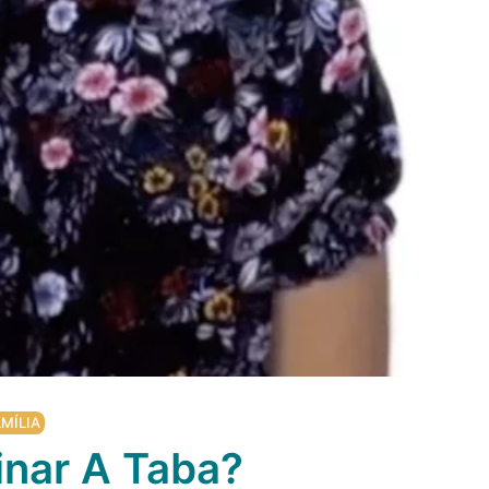
MÍLIA
inar A Taba?