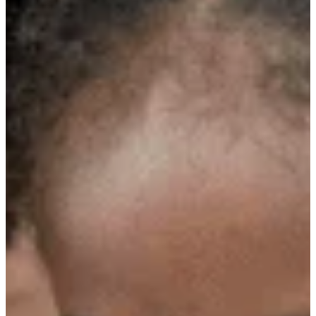
Na escola
Na família
Colunas
Conteúdos
Colecionáveis
Cursos On line
E-Books
Eventos