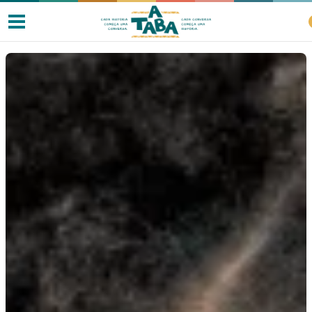
Livros
Resenhas
Clube de Leitores
Listas
Como ler?