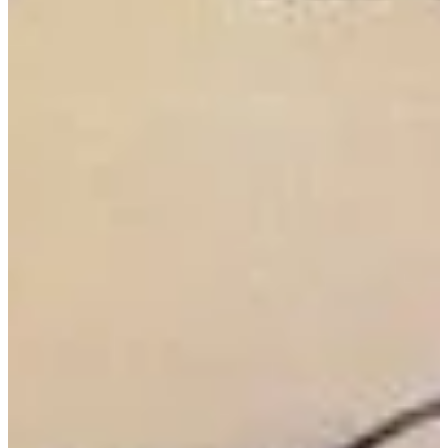
Podcast
Assine
Taba na Escola