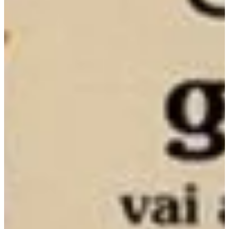
Na escola
Na família
Colunas
Conteúdos
Colecionáveis
Cursos On line
E-Books
Eventos