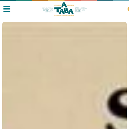
Livros
Resenhas
Clube de Leitores
Listas
Como ler?