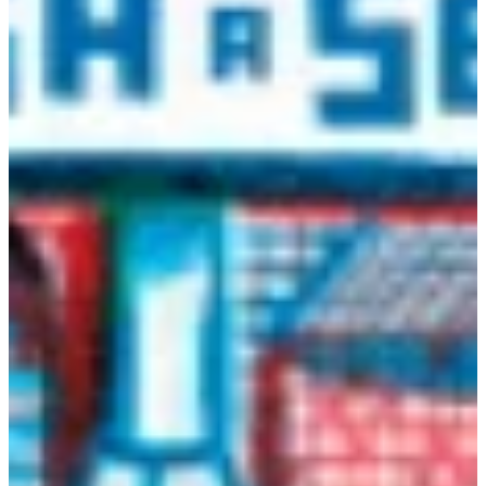
Na escola
Na família
Colunas
Conteúdos
Colecionáveis
Cursos On line
E-Books
Eventos