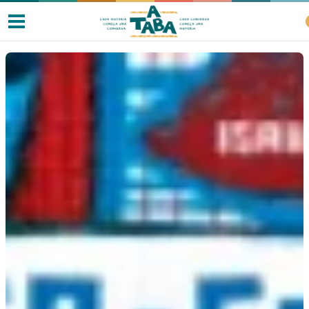
Livros
Resenhas
Clube de Leitores
Listas
Como ler?