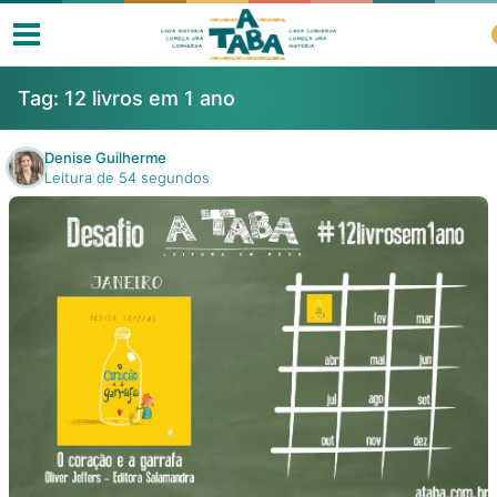
Tag:
12 livros em 1 ano
Denise Guilherme
Leitura de 54 segundos
Livros
Resenhas
Clube de Leitores
Listas
Como ler?