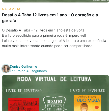
Na escola
NA FAMÍLIA
Desafio A Taba 12 livros em 1 ano – O coração e a
Na família
garrafa
Colunas
O Desafio A Taba – 12 livros em 1 ano está de volta!
E o livro escolhido para a primeira roda é imperdível!
Leia e venha conversar com a gente! A leitura é uma experiência
Conteúdos
muito mais interessante quando pode ser compartilhada!
Colecionáveis
Denise Guilherme
Leitura de 40 segundos
Cursos On line
E-Books
Eventos