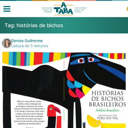
Tag:
histórias de bichos
Denise Guilherme
Leitura de 5 minutos
Livros
Resenhas
Clube de Leitores
Listas
Como ler?