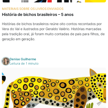
Na escola
MATERIAIS SOBRE OS LIVROS ENVIADOS
História de bichos brasileiros – 5 anos
Na família
Histórias de bichos brasileiros reúne oito contos recontados por
Vera do Val e ilustrados por Geraldo Valério. Histórias marcadas
Colunas
pela tradição oral, já foram muito contadas de pais para filhos, de
geração em geração.
Conteúdos
Colecionáveis
Denise Guilherme
Leitura de 1 minuto
Cursos On line
E-Books
Eventos