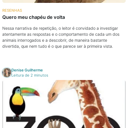
Na escola
RESENHAS
Quero meu chapéu de volta
Na família
Nessa narrativa de repetição, o leitor é convidado a investigar
atentamente as respostas e o comportamento de cada um dos
Colunas
animais interrogados e a descobrir, de maneira bastante
divertida, que nem tudo é o que parece ser à primeira vista.
Conteúdos
Colecionáveis
Denise Guilherme
Leitura de 2 minutos
Cursos On line
E-Books
Eventos