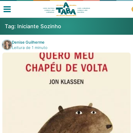
Tag:
Iniciante Sozinho
Denise Guilherme
Leitura de 1 minuto
Livros
Resenhas
Clube de Leitores
Listas
Como ler?