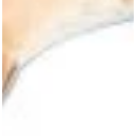
Na escola
Na família
Colunas
Conteúdos
Colecionáveis
Cursos On line
E-Books
Eventos