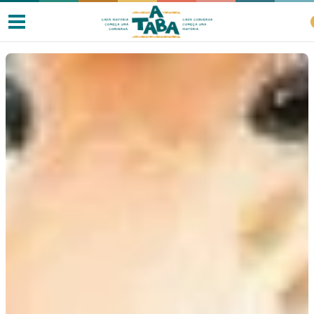
Livros
Resenhas
Clube de Leitores
Listas
Como ler?