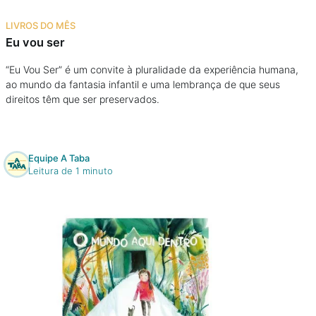
Na escola
LIVROS DO MÊS
Eu vou ser
Na família
“Eu Vou Ser” é um convite à pluralidade da experiência humana,
ao mundo da fantasia infantil e uma lembrança de que seus
Colunas
direitos têm que ser preservados.
Conteúdos
Equipe A Taba
Colecionáveis
Leitura de 1 minuto
Cursos On line
E-Books
Eventos