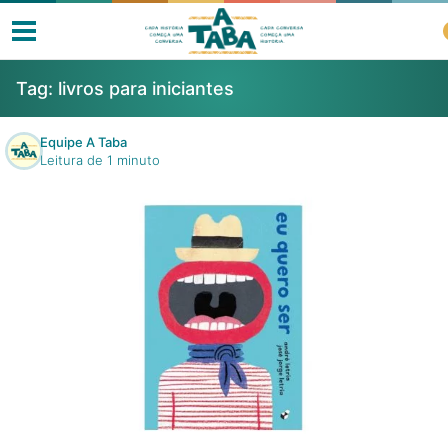
Tag:
livros para iniciantes
Equipe A Taba
Leitura de 1 minuto
Livros
Resenhas
Clube de Leitores
Listas
Como ler?