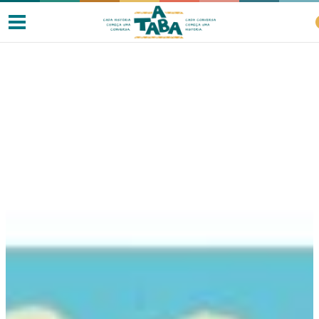
Livros
Resenhas
Clube de Leitores
Listas
Como ler?