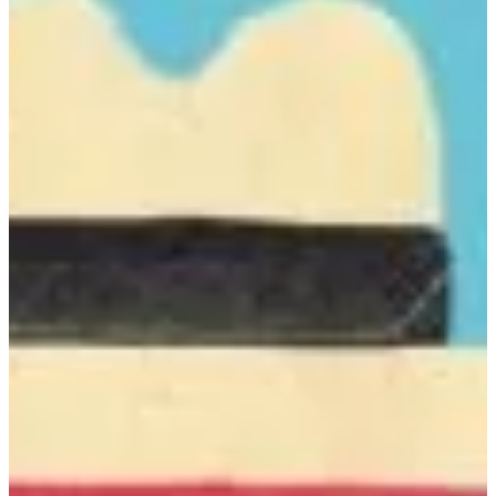
Na escola
Na família
Colunas
Conteúdos
Colecionáveis
Cursos On line
E-Books
Eventos