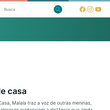
e casa
asa, Malala traz a voz de outras meninas,
dolorosos evidenciam a distância que ainda