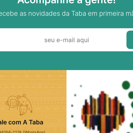
ecebe as novidades da Taba em primeira m
ale com A Taba
98166-1218 (WhatsApp)