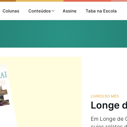
Colunas
Conteúdos
Assine
Taba na Escola
LIVROS DO MÊS
Longe d
Em Longe de C
cujos relatos 