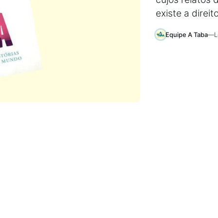
existe a direi
Equipe A Taba
—
L