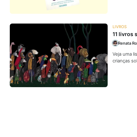
LIVROS
11 livros
Renata Ro
Veja uma li
crianças s