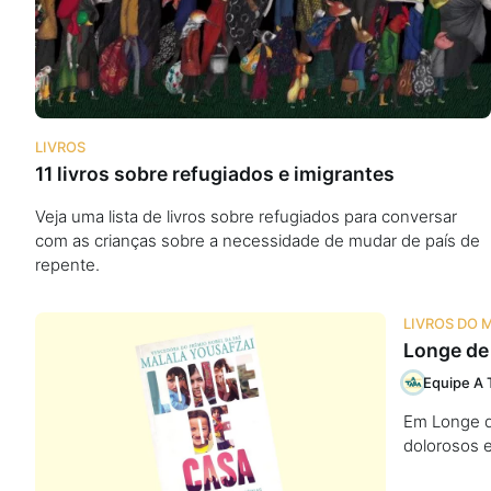
Podcast
Assine
LIVROS
11 livros sobre refugiados e imigrantes
Taba na Escola
Veja uma lista de livros sobre refugiados para conversar
com as crianças sobre a necessidade de mudar de país de
repente.
LIVROS DO 
Longe de
Equipe A 
Em Longe de
dolorosos e