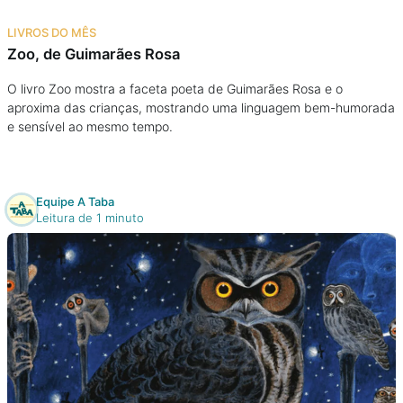
Na escola
LIVROS DO MÊS
Zoo, de Guimarães Rosa
Na família
O livro Zoo mostra a faceta poeta de Guimarães Rosa e o
aproxima das crianças, mostrando uma linguagem bem-humorada
Colunas
e sensível ao mesmo tempo.
Conteúdos
Equipe A Taba
Colecionáveis
Leitura de 1 minuto
Cursos On line
E-Books
Eventos