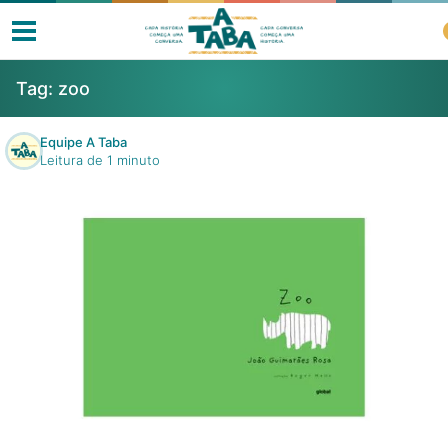
Tag:
zoo
Equipe A Taba
Leitura de 1 minuto
Livros
Resenhas
Clube de Leitores
Listas
Como ler?