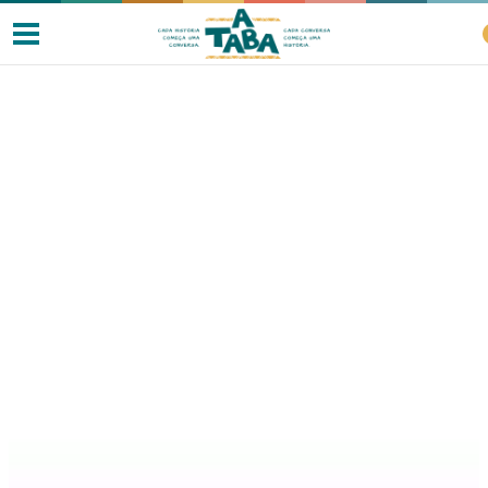
Livros
Resenhas
Clube de Leitores
Listas
Como ler?