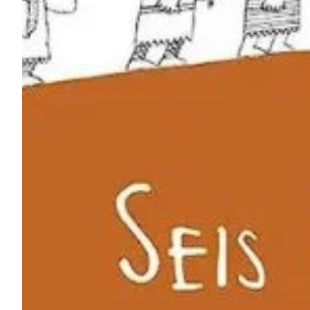
Na escola
Na família
Colunas
Conteúdos
Colecionáveis
Cursos On line
E-Books
Eventos