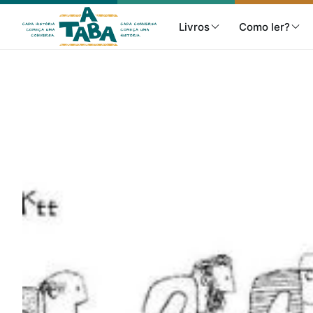
Livros
Como ler?
Livros
Resenhas
Clube de Leitores
Listas
Como ler?