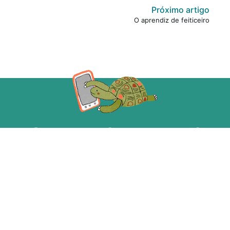
Próximo artigo
O aprendiz de feiticeiro
Acompanhe a gente!
ecebe as novidades da Taba em primeira m