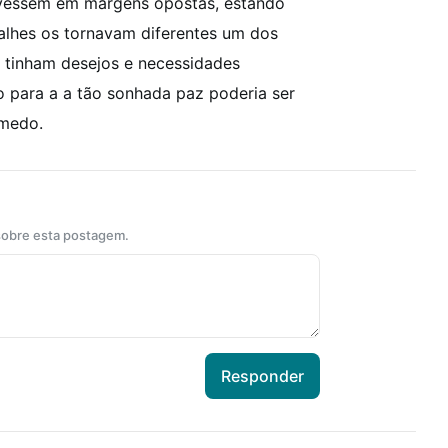
vessem em margens opostas, estando
alhes os tornavam diferentes um dos
e tinham desejos e necessidades
 para a a tão sonhada paz poderia ser
 medo.
 sobre esta postagem.
Responder