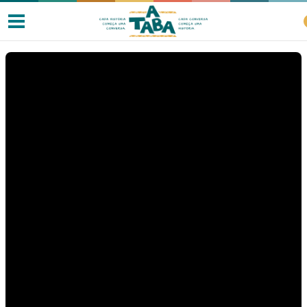
Livros
Resenhas
Clube de Leitores
Listas
Como ler?