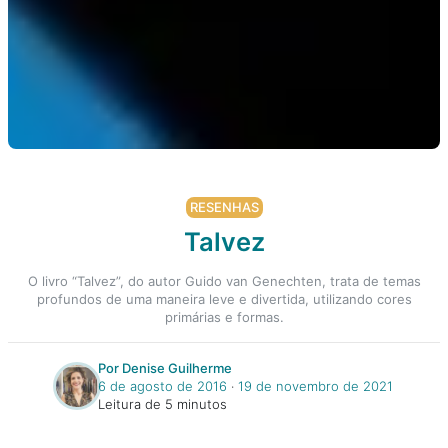
RESENHAS
Talvez
O livro “Talvez”, do autor Guido van Genechten, trata de temas
profundos de uma maneira leve e divertida, utilizando cores
primárias e formas.
Por Denise Guilherme
6 de agosto de 2016
‧
19 de novembro de 2021
Leitura de 5 minutos