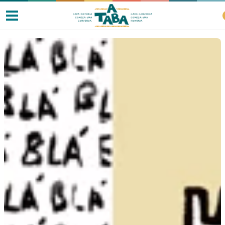
Livros
Resenhas
Clube de Leitores
Listas
Como ler?