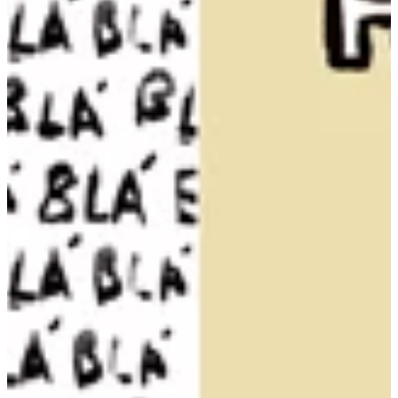
Na escola
Na família
Colunas
Conteúdos
Colecionáveis
Cursos On line
E-Books
Eventos