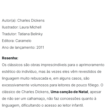
Na escola
Na família
Autor(a): Charles Dickens
Ilustrador: Laura Michell
Colunas
Tradutor: Tatiana Belinky
Editora: Caramelo
Conteúdos
Ano de lançamento: 2011
Colecionáveis
Resenha:
Os clássicos são obras imprescindíveis para o aprimoramento
Cursos On line
estético do indivíduo, mas às vezes eles vêm revestidos de
linguagem muito rebuscada e, em alguns casos, são
excessivamente volumosos para leitores de pouco fôlego. O
E-Books
clássico de Charles Dickens,
Uma canção de Natal
, apesar
de não ser um calhamaço, não faz concessões quanto à
Eventos
linguagem, dificultando o acesso ao leitor infantil.