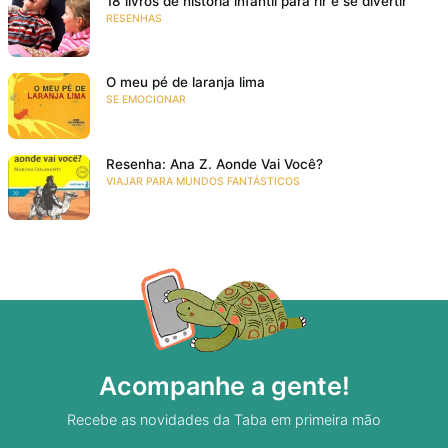
18 livros de história infantil para rir e se divertir
RESENHAS
O meu pé de laranja lima
SE EMOCIONAR
Resenha: Ana Z. Aonde Vai Você?
VIAJAR PARA MUNDOS FANTÁSTICOS
Acompanhe a gente!
Recebe as novidades da Taba em primeira mão