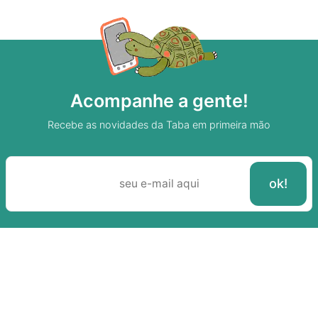
Acompanhe a gente!
Recebe as novidades da Taba em primeira mão
Sobre A Taba