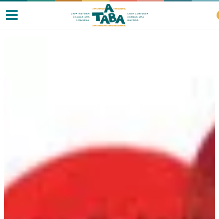
Livros
Resenhas
Clube de Leitores
Listas
Como ler?