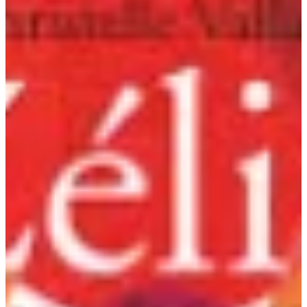
Na escola
Na família
Colunas
Conteúdos
Colecionáveis
Cursos On line
E-Books
Eventos