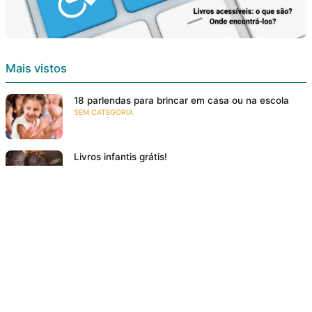
Mais vistos
18 parlendas para brincar em casa ou na escola
SEM CATEGORIA
Livros infantis grátis!
E-BOOKS
Conheça 7 tipos de parlendas
NA FAMÍLIA
Resumo: O Diário de Zlata: a Vida de Uma Menina
na Guerra
RESENHAS