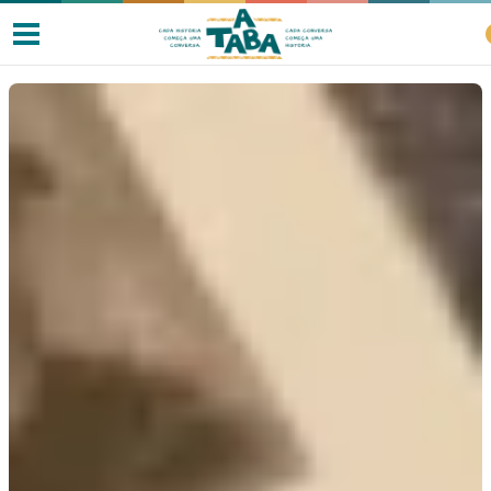
Livros
Resenhas
Clube de Leitores
Listas
Como ler?