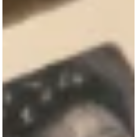
Na escola
Na família
Colunas
Conteúdos
Colecionáveis
Cursos On line
E-Books
Eventos