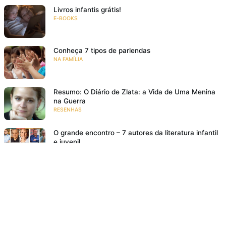
Livros infantis grátis!
E-BOOKS
Conheça 7 tipos de parlendas
NA FAMÍLIA
Resumo: O Diário de Zlata: a Vida de Uma Menina
na Guerra
RESENHAS
O grande encontro – 7 autores da literatura infantil
e juvenil
EVENTOS
Bem lá no alto
RESENHAS
Poesia para crianças: 10 motivos para ler poemas
para crianças