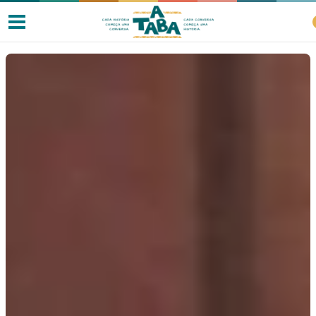
Livros
Resenhas
Clube de Leitores
Listas
Como ler?