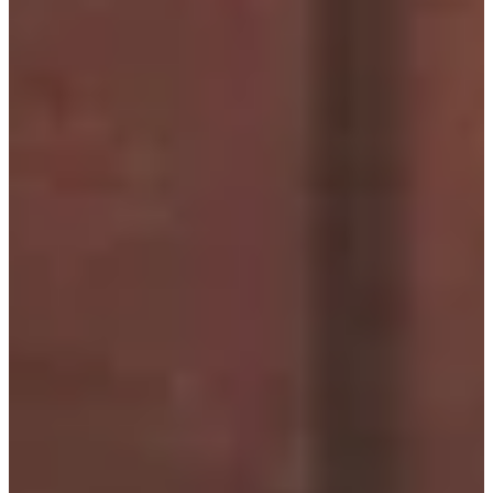
Na escola
Na família
Colunas
Conteúdos
Colecionáveis
Cursos On line
E-Books
Eventos