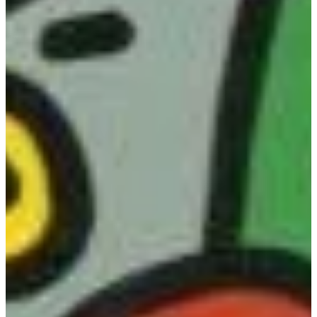
Na escola
Na família
Colunas
Conteúdos
Colecionáveis
Cursos On line
E-Books
Eventos