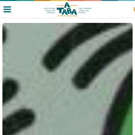
Livros
Resenhas
Clube de Leitores
Listas
Como ler?