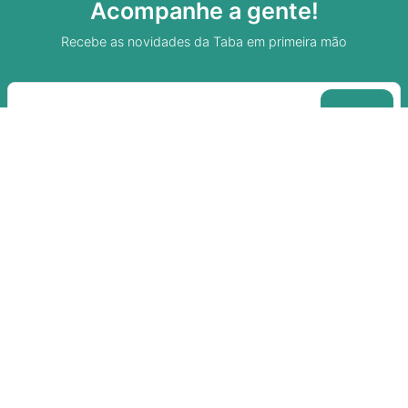
Acompanhe a gente!
Recebe as novidades da Taba em primeira mão
Sobre A Taba
Junte-se a nossa aldeia
Termos de uso