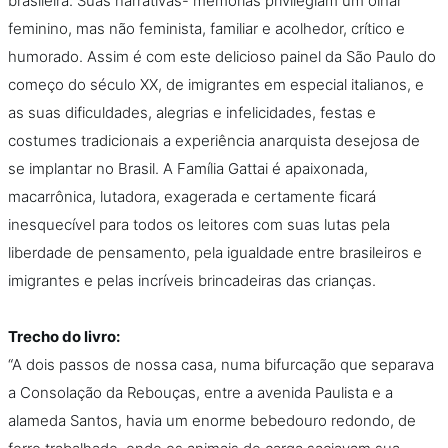
brasileira. Suas narrativas- memórias privilegiam um olhar
Podcast
feminino, mas não feminista, familiar e acolhedor, crítico e
humorado. Assim é com este delicioso painel da São Paulo do
Assine
começo do século XX, de imigrantes em especial italianos, e
as suas dificuldades, alegrias e infelicidades, festas e
Taba na Escola
costumes tradicionais a experiência anarquista desejosa de
se implantar no Brasil. A Família Gattai é apaixonada,
macarrônica, lutadora, exagerada e certamente ficará
inesquecível para todos os leitores com suas lutas pela
liberdade de pensamento, pela igualdade entre brasileiros e
imigrantes e pelas incríveis brincadeiras das crianças.
Trecho do livro:
“A dois passos de nossa casa, numa bifurcação que separava
a Consolação da Rebouças, entre a avenida Paulista e a
alameda Santos, havia um enorme bebedouro redondo, de