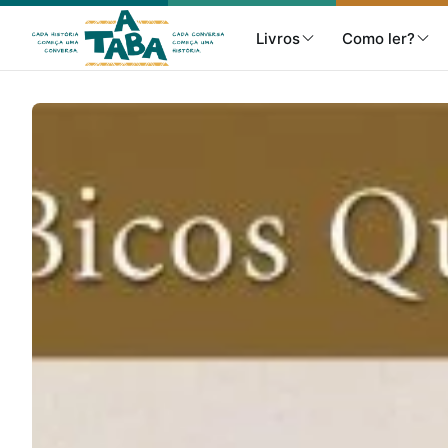
Livros
Como ler?
Livros
Resenhas
Clube de Leitores
Listas
Como ler?