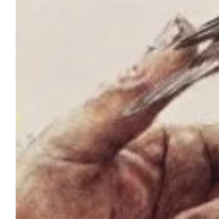
Na escola
Na família
Colunas
Conteúdos
Colecionáveis
Cursos On line
E-Books
Eventos