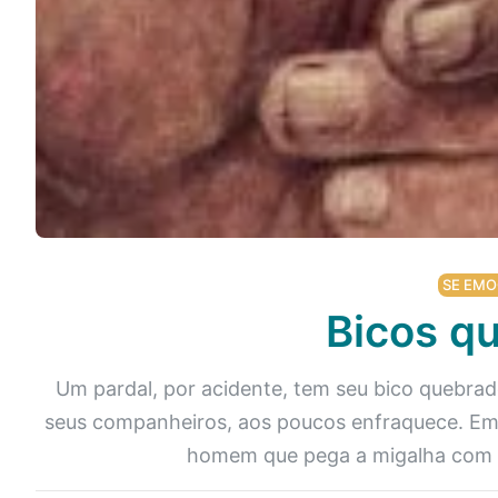
Podcast
Assine
Taba na Escola
SE EMO
Bicos q
Um pardal, por acidente, tem seu bico quebrad
seus companheiros, aos poucos enfraquece. Em
homem que pega a migalha com a 