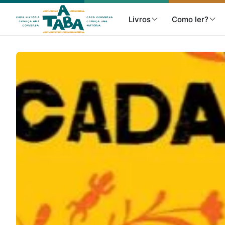
Livros
Como ler?
Livros
Resenhas
Clube de Leitores
Listas
Como ler?