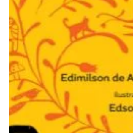
Na escola
Na família
Colunas
Conteúdos
Colecionáveis
Cursos On line
E-Books
Eventos