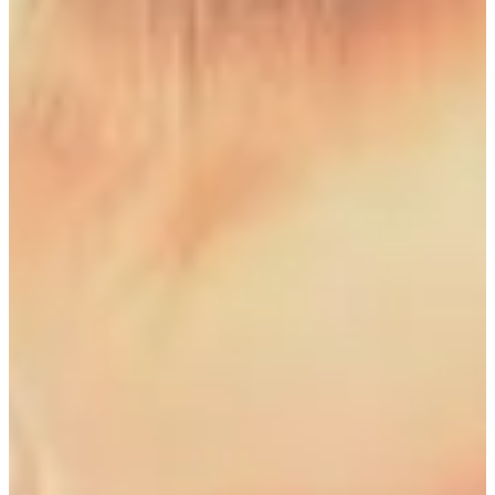
Na escola
Na família
Colunas
Conteúdos
Colecionáveis
Cursos On line
E-Books
Eventos