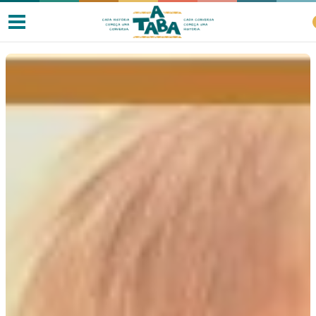
Livros
Resenhas
Clube de Leitores
Listas
Como ler?