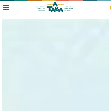
Livros
Resenhas
Clube de Leitores
Listas
Como ler?