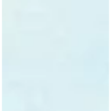
Na escola
Na família
Colunas
Conteúdos
Colecionáveis
Cursos On line
E-Books
Eventos