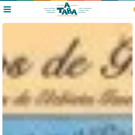
Livros
Resenhas
Clube de Leitores
Listas
Como ler?