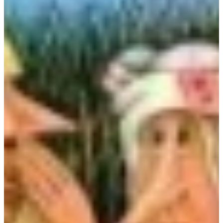
Na escola
Na família
Colunas
Conteúdos
Colecionáveis
Cursos On line
E-Books
Eventos