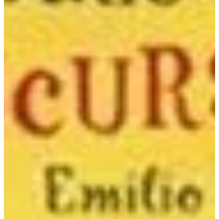
Na escola
Na família
Colunas
Conteúdos
Colecionáveis
Cursos On line
E-Books
Eventos