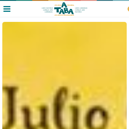
Livros
Resenhas
Clube de Leitores
Listas
Como ler?