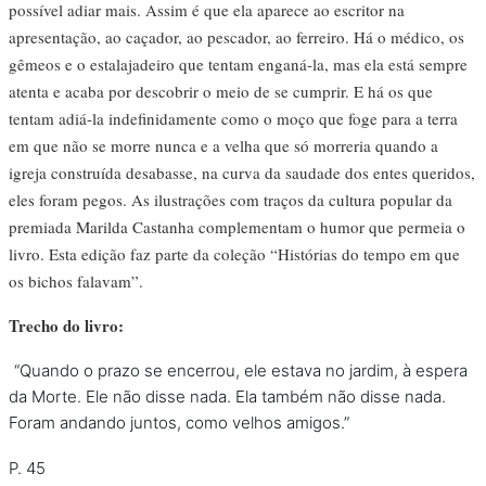
possível adiar mais. Assim é que ela aparece ao escritor na
Podcast
apresentação, ao caçador, ao pescador, ao ferreiro. Há o médico, os
gêmeos e o estalajadeiro que tentam enganá-la, mas ela está sempre
Assine
atenta e acaba por descobrir o meio de se cumprir. E há os que
tentam adiá-la indefinidamente como o moço que foge para a terra
em que não se morre nunca e a velha que só morreria quando a
Taba na Escola
igreja construída desabasse, na curva da saudade dos entes queridos,
eles foram pegos. As ilustrações com traços da cultura popular da
premiada Marilda Castanha complementam o humor que permeia o
livro. Esta edição faz parte da coleção “Histórias do tempo em que
os bichos falavam”.
Trecho do livro:
“Quando o prazo se encerrou, ele estava no jardim, à espera
da Morte. Ele não disse nada. Ela também não disse nada.
Foram andando juntos, como velhos amigos.”
P. 45