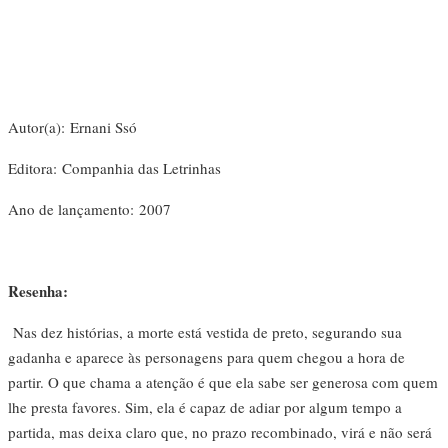
Na escola
Na família
Colunas
Autor(a): Ernani Ssó
Editora: Companhia das Letrinhas
Conteúdos
Ano de lançamento: 2007
Colecionáveis
Resenha:
Cursos On line
Nas dez histórias, a morte está vestida de preto, segurando sua
E-Books
gadanha e aparece às personagens para quem chegou a hora de
partir. O que chama a atenção é que ela sabe ser generosa com quem
lhe presta favores. Sim, ela é capaz de adiar por algum tempo a
Eventos
partida, mas deixa claro que, no prazo recombinado, virá e não será